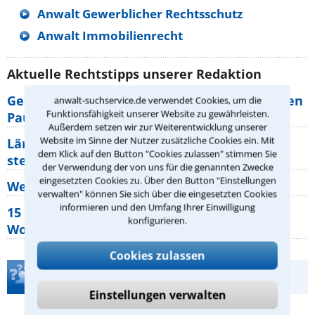
Anwalt Gewerblicher Rechtsschutz
Anwalt Immobilienrecht
Aktuelle Rechtstipps unserer Redaktion
Geänderte Abflugzeiten: Welche Rechte haben
anwalt-suchservice.de verwendet Cookies, um die
Funktionsfähigkeit unserer Website zu gewährleisten.
Pauschalurlauber?
Außerdem setzen wir zur Weiterentwicklung unserer
Website im Sinne der Nutzer zusätzliche Cookies ein. Mit
Lärm von den Nachbarn: Welche Rechte
dem Klick auf den Button "Cookies zulassen" stimmen Sie
stehen mir zu?
der Verwendung der von uns für die genannten Zwecke
eingesetzten Cookies zu. Über den Button "Einstellungen
Wer muss Zweitwohnungssteuer zahlen?
verwalten" können Sie sich über die eingesetzten Cookies
informieren und den Umfang Ihrer Einwilligung
15 elementare Rechte, die jeder
konfigurieren.
Wohnungseigentümer kennen sollte
Cookies zulassen
Teste Dein Rechtswissen
Einstellungen verwalten