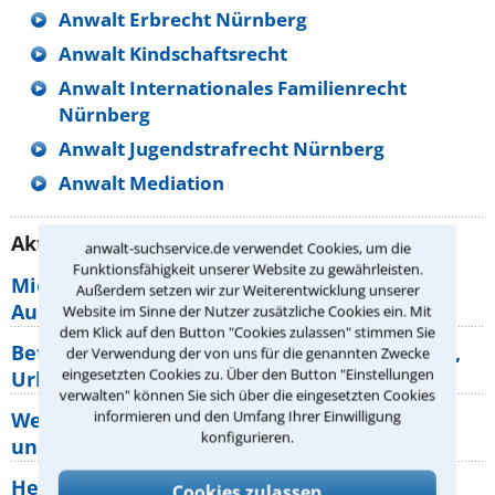
Anwalt Erbrecht Nürnberg
Anwalt Kindschaftsrecht
Anwalt Internationales Familienrecht
Nürnberg
Anwalt Jugendstrafrecht Nürnberg
Anwalt Mediation
Aktuelle Rechtstipps unserer Redaktion
anwalt-suchservice.de verwendet Cookies, um die
Funktionsfähigkeit unserer Website zu gewährleisten.
Mietpreisbremse 2026: Alle Regeln,
Außerdem setzen wir zur Weiterentwicklung unserer
Ausnahmen und Rechte für Mieter
Website im Sinne der Nutzer zusätzliche Cookies ein. Mit
dem Klick auf den Button "Cookies zulassen" stimmen Sie
Betriebsausflug: 11 Antworten zu Teilnahme,
der Verwendung der von uns für die genannten Zwecke
eingesetzten Cookies zu. Über den Button "Einstellungen
Urlaub, Arbeitszeit
verwalten" können Sie sich über die eingesetzten Cookies
informieren und den Umfang Ihrer Einwilligung
Welche Rechte hat der Käufer eines Pferdes
konfigurieren.
und wie macht man sie
Heizungsaustausch abgesagt: Was müssen
Cookies zulassen