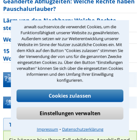
Geänderte Abflugzeiten: Welche Rechte haben
Pauschalurlauber?
Lärm von den Nachbarn: Welche Rechte
anwalt-suchservice.de verwendet Cookies, um die
stehen mir zu?
Funktionsfähigkeit unserer Website zu gewährleisten.
Wer muss Zweitwohnungssteuer zahlen?
Außerdem setzen wir zur Weiterentwicklung unserer
Website im Sinne der Nutzer zusätzliche Cookies ein. Mit
15 elementare Rechte, die jeder
dem Klick auf den Button "Cookies zulassen" stimmen Sie
der Verwendung der von uns für die genannten Zwecke
Wohnungseigentümer kennen sollte
eingesetzten Cookies zu. Über den Button "Einstellungen
verwalten" können Sie sich über die eingesetzten Cookies
informieren und den Umfang Ihrer Einwilligung
Teste Dein Rechtswissen
konfigurieren.
Cookies zulassen
Hilfe bei Ihrer Anwaltsuche?
Einstellungen verwalten
Telefonhilfe
Beratungsanfrage
⁃
Impressum
Datenschutzerklärung