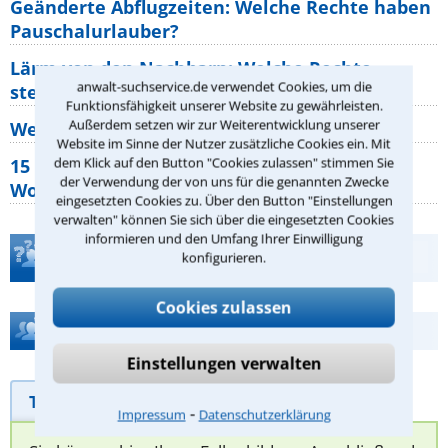
Geänderte Abflugzeiten: Welche Rechte haben
Pauschalurlauber?
Lärm von den Nachbarn: Welche Rechte
anwalt-suchservice.de verwendet Cookies, um die
stehen mir zu?
Funktionsfähigkeit unserer Website zu gewährleisten.
Außerdem setzen wir zur Weiterentwicklung unserer
Wer muss Zweitwohnungssteuer zahlen?
Website im Sinne der Nutzer zusätzliche Cookies ein. Mit
dem Klick auf den Button "Cookies zulassen" stimmen Sie
15 elementare Rechte, die jeder
der Verwendung der von uns für die genannten Zwecke
Wohnungseigentümer kennen sollte
eingesetzten Cookies zu. Über den Button "Einstellungen
verwalten" können Sie sich über die eingesetzten Cookies
informieren und den Umfang Ihrer Einwilligung
Teste Dein Rechtswissen
konfigurieren.
Cookies zulassen
Hilfe bei Ihrer Anwaltsuche?
Einstellungen verwalten
Telefonhilfe
Beratungsanfrage
⁃
Impressum
Datenschutzerklärung