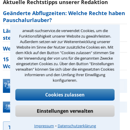
Aktuelle Rechtstipps unserer Redaktion
Geänderte Abflugzeiten: Welche Rechte haben
Pauschalurlauber?
Lärm von den Nachbarn: Welche Rechte
anwalt-suchservice.de verwendet Cookies, um die
Funktionsfähigkeit unserer Website zu gewährleisten.
stehen mir zu?
Außerdem setzen wir zur Weiterentwicklung unserer
Website im Sinne der Nutzer zusätzliche Cookies ein. Mit
Wer muss Zweitwohnungssteuer zahlen?
dem Klick auf den Button "Cookies zulassen" stimmen Sie
der Verwendung der von uns für die genannten Zwecke
15 elementare Rechte, die jeder
eingesetzten Cookies zu. Über den Button "Einstellungen
Wohnungseigentümer kennen sollte
verwalten" können Sie sich über die eingesetzten Cookies
informieren und den Umfang Ihrer Einwilligung
konfigurieren.
Teste Dein Rechtswissen
Cookies zulassen
Hilfe bei Ihrer Anwaltsuche?
Einstellungen verwalten
⁃
Impressum
Datenschutzerklärung
Telefonhilfe
Beratungsanfrage