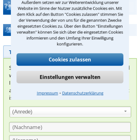
Außerdem setzen wir zur Weiterentwicklung unserer
Teste Dein Rechtswissen
Website im Sinne der Nutzer zusätzliche Cookies ein. Mit
dem Klick auf den Button "Cookies zulassen" stimmen Sie
der Verwendung der von uns für die genannten Zwecke
eingesetzten Cookies zu. Über den Button "Einstellungen
Hilfe bei Ihrer Anwaltsuche?
verwalten" können Sie sich über die eingesetzten Cookies
informieren und den Umfang Ihrer Einwilligung
konfigurieren.
Telefonhilfe
Beratungsanfrage
Cookies zulassen
Sie können hier Ihren Fall schildern. Anschließend
werden sich spezialisierte Rechtsanwälte bei
Einstellungen verwalten
Ihnen melden, um das weitere Vorgehen
abzuklären. Die Rückmeldung durch einen Anwalt
⁃
Impressum
Datenschutzerklärung
ist für Sie kostenlos.
(Anrede)