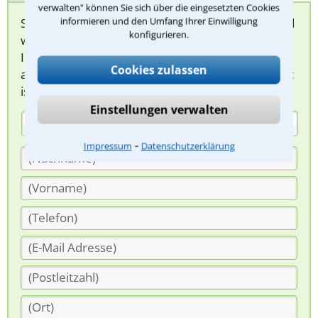
verwalten" können Sie sich über die eingesetzten Cookies
informieren und den Umfang Ihrer Einwilligung
Sie können hier Ihren Fall schildern. Anschließend
konfigurieren.
werden sich spezialisierte Rechtsanwälte bei
Ihnen melden, um das weitere Vorgehen
Cookies zulassen
abzuklären. Die Rückmeldung durch einen Anwalt
ist für Sie kostenlos.
Einstellungen verwalten
(Anrede)
⁃
Impressum
Datenschutzerklärung