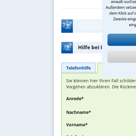
anwalt-suchse
Außerdem setzen 
dem Klick auf 
Zwecke einge
ein
Hilfe bei Ihrer Anwalt
Telefonhilfe
Beratungsanfra
Sie können hier Ihren Fall schild
Vorgehen abzuklären. Die Rückmel
Anrede*
Nachname*
Vorname*