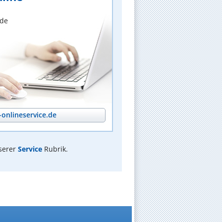
nde
onlineservice.de
serer
Service
Rubrik.