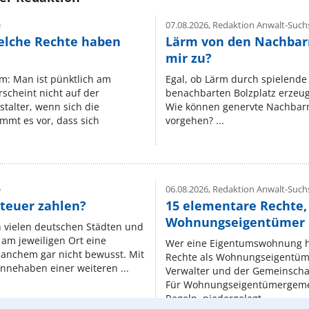
e
07.08.2026,
Redaktion Anwalt-Suchs
elche Rechte haben
Lärm von den Nachbar
mir zu?
um: Man ist pünktlich am
Egal, ob Lärm durch spielende 
rscheint nicht auf der
benachbarten Bolzplatz erzeugt 
stalter, wenn sich die
Wie können genervte Nachbarn
mmt es vor, dass sich
vorgehen? ...
e
06.08.2026,
Redaktion Anwalt-Suchs
teuer zahlen?
15 elementare Rechte, 
Wohnungseigentümer k
n vielen deutschen Städten und
am jeweiligen Ort eine
Wer eine Eigentumswohnung hat
manchem gar nicht bewusst. Mit
Rechte als Wohnungseigentüm
nnehaben einer weiteren ...
Verwalter und der Gemeinschaf
Für Wohnungseigentümergemei
Regeln, niedergelegt ...