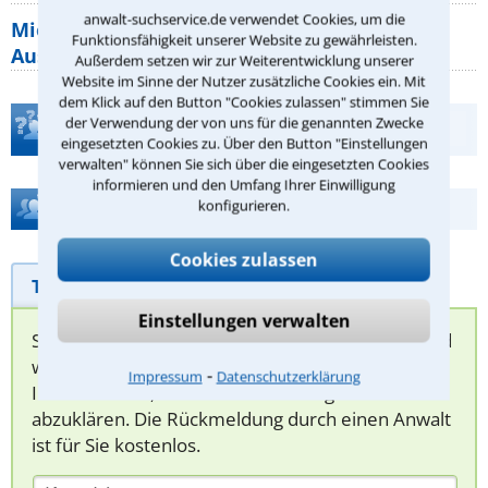
anwalt-suchservice.de verwendet Cookies, um die
Mietpreisbremse 2026: Alle Regeln,
Funktionsfähigkeit unserer Website zu gewährleisten.
Ausnahmen und Rechte für Mieter
Außerdem setzen wir zur Weiterentwicklung unserer
Website im Sinne der Nutzer zusätzliche Cookies ein. Mit
dem Klick auf den Button "Cookies zulassen" stimmen Sie
der Verwendung der von uns für die genannten Zwecke
Teste Dein Rechtswissen
eingesetzten Cookies zu. Über den Button "Einstellungen
verwalten" können Sie sich über die eingesetzten Cookies
informieren und den Umfang Ihrer Einwilligung
Hilfe bei Ihrer Anwaltsuche?
konfigurieren.
Cookies zulassen
Telefonhilfe
Beratungsanfrage
Einstellungen verwalten
Sie können hier Ihren Fall schildern. Anschließend
werden sich spezialisierte Rechtsanwälte bei
⁃
Impressum
Datenschutzerklärung
Ihnen melden, um das weitere Vorgehen
abzuklären. Die Rückmeldung durch einen Anwalt
ist für Sie kostenlos.