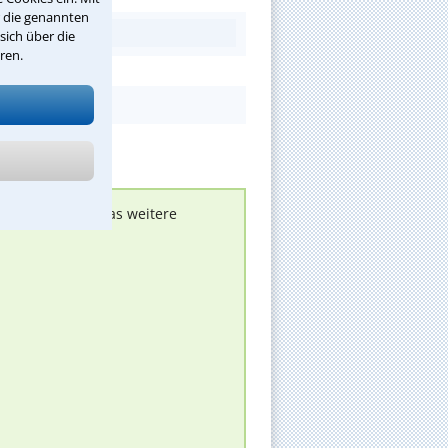
r die genannten
sich über die
ren.
nen melden, um das weitere