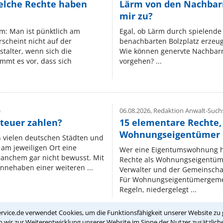
elche Rechte haben
Lärm von den Nachbar
mir zu?
um: Man ist pünktlich am
Egal, ob Lärm durch spielende 
rscheint nicht auf der
benachbarten Bolzplatz erzeugt 
stalter, wenn sich die
Wie können genervte Nachbarn
mmt es vor, dass sich
vorgehen? ...
e
06.08.2026,
Redaktion Anwalt-Suchs
teuer zahlen?
15 elementare Rechte, 
Wohnungseigentümer k
n vielen deutschen Städten und
am jeweiligen Ort eine
Wer eine Eigentumswohnung hat
manchem gar nicht bewusst. Mit
Rechte als Wohnungseigentüm
nnehaben einer weiteren ...
Verwalter und der Gemeinschaf
Für Wohnungseigentümergemei
Regeln, niedergelegt ...
rvice.de verwendet Cookies, um die Funktionsfähigkeit unserer Website zu 
wir zur Weiterentwicklung unserer Website im Sinne der Nutzer zusätzliche