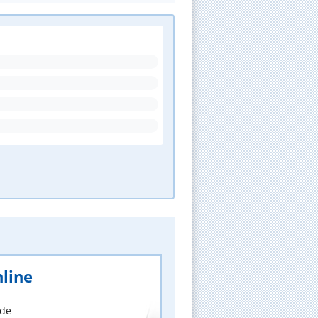
line
nde