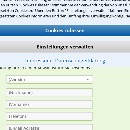
den Button "Cookies zulassen" stimmen Sie der Verwendung der von uns fü
Teste Dein Rechtswissen
setzten Cookies zu. Über den Button "Einstellungen verwalten" können Sie 
gesetzten Cookies informieren und den Umfang Ihrer Einwilligung konfigurie
suche?
Cookies zulassen
Einstellungen verwalten
ge
Impressum
Datenschutzerklärung
⁃
ern. Anschließend werden sich spezialisierte Rechtsanwälte bei Ih
dung durch einen Anwalt ist für Sie kostenlos.
(Anrede)