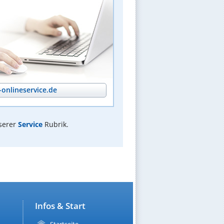
onlineservice.de
serer
Service
Rubrik.
Infos & Start