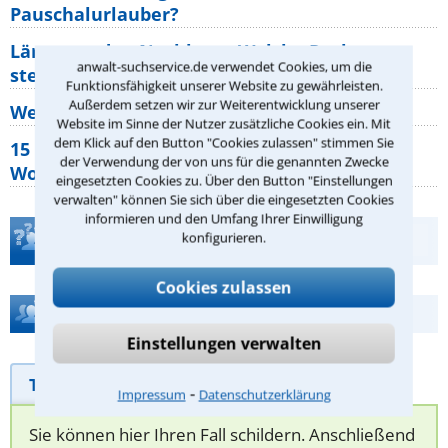
Pauschalurlauber?
Lärm von den Nachbarn: Welche Rechte
anwalt-suchservice.de verwendet Cookies, um die
stehen mir zu?
Funktionsfähigkeit unserer Website zu gewährleisten.
Außerdem setzen wir zur Weiterentwicklung unserer
Wer muss Zweitwohnungssteuer zahlen?
Website im Sinne der Nutzer zusätzliche Cookies ein. Mit
dem Klick auf den Button "Cookies zulassen" stimmen Sie
15 elementare Rechte, die jeder
der Verwendung der von uns für die genannten Zwecke
Wohnungseigentümer kennen sollte
eingesetzten Cookies zu. Über den Button "Einstellungen
verwalten" können Sie sich über die eingesetzten Cookies
informieren und den Umfang Ihrer Einwilligung
Teste Dein Rechtswissen
konfigurieren.
Cookies zulassen
Hilfe bei Ihrer Anwaltsuche?
Einstellungen verwalten
Telefonhilfe
Beratungsanfrage
⁃
Impressum
Datenschutzerklärung
Sie können hier Ihren Fall schildern. Anschließend