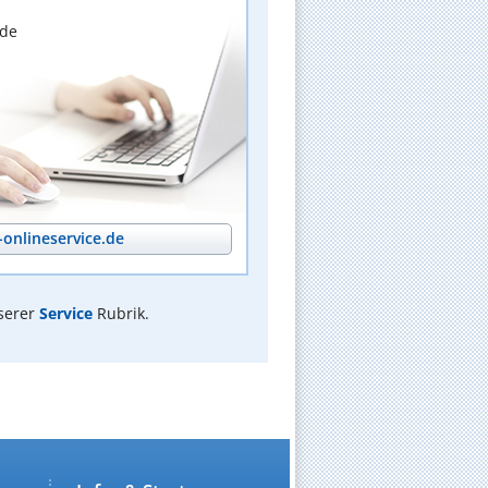
nde
onlineservice.de
serer
Service
Rubrik.