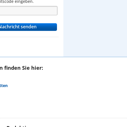
eitscode eingeben.
 finden Sie hier:
tten