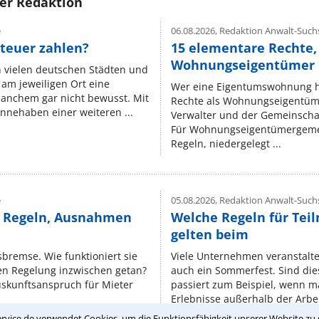
rer Redaktion
e
06.08.2026,
Redaktion Anwalt-Suchs
teuer zahlen?
15 elementare Rechte, 
Wohnungseigentümer k
n vielen deutschen Städten und
am jeweiligen Ort eine
Wer eine Eigentumswohnung hat
manchem gar nicht bewusst. Mit
Rechte als Wohnungseigentüm
nnehaben einer weiteren ...
Verwalter und der Gemeinschaf
Für Wohnungseigentümergemei
Regeln, niedergelegt ...
e
05.08.2026,
Redaktion Anwalt-Suchs
e Regeln, Ausnahmen
Welche Regeln für Teil
gelten beim
isbremse. Wie funktioniert sie
Viele Unternehmen veranstalt
nen Regelung inzwischen getan?
auch ein Sommerfest. Sind dies
uskunftsanspruch für Mieter
passiert zum Beispiel, wenn m
Erlebnisse außerhalb der Arbeit
rvice.de verwendet Cookies, um die Funktionsfähigkeit unserer Website zu 