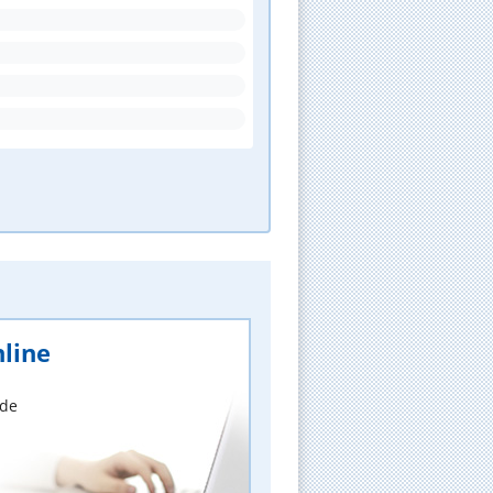
line
nde