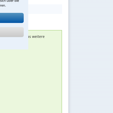
sich über die
ren.
nen melden, um das weitere