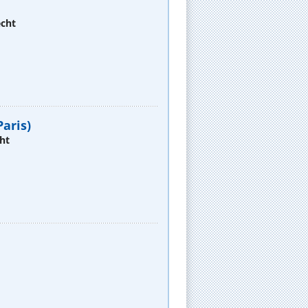
echt
aris)
ht