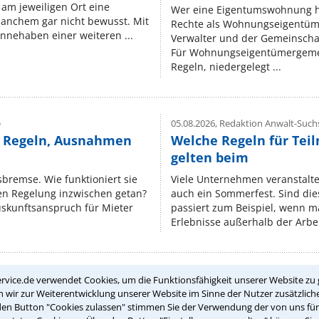
am jeweiligen Ort eine
Wer eine Eigentumswohnung hat
manchem gar nicht bewusst. Mit
Rechte als Wohnungseigentüm
nnehaben einer weiteren ...
Verwalter und der Gemeinschaf
Für Wohnungseigentümergemei
Regeln, niedergelegt ...
e
05.08.2026,
Redaktion Anwalt-Suchs
e Regeln, Ausnahmen
Welche Regeln für Teil
gelten beim
isbremse. Wie funktioniert sie
Viele Unternehmen veranstalt
nen Regelung inzwischen getan?
auch ein Sommerfest. Sind dies
uskunftsanspruch für Mieter
passiert zum Beispiel, wenn m
Erlebnisse außerhalb der Arbeit
rvice.de verwendet Cookies, um die Funktionsfähigkeit unserer Website zu 
Teste Dein Rechtswissen
wir zur Weiterentwicklung unserer Website im Sinne der Nutzer zusätzliche
den Button "Cookies zulassen" stimmen Sie der Verwendung der von uns fü