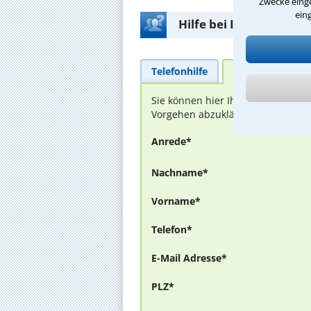
Zwecke einge
ein
Hilfe bei Ihrer Anwalt
Telefonhilfe
Beratungsanfra
Sie können hier Ihren Fall schild
Vorgehen abzuklären. Die Rückmel
Anrede*
Nachname*
Vorname*
Telefon*
E-Mail Adresse*
PLZ*