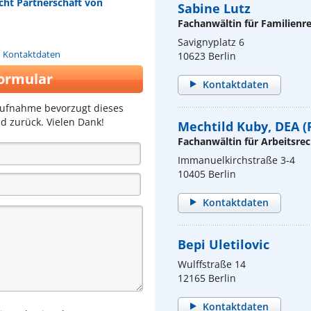
echt Partnerschaft von
Sabine Lutz
Fachanwältin für Familienr
Savignyplatz 6
n Kontaktdaten
10623 Berlin
ormular
Kontaktdaten
aufnahme bevorzugt dieses
d zurück. Vielen Dank!
Mechtild Kuby, DEA (P
Fachanwältin für Arbeitsrec
Immanuelkirchstraße 3-4
10405 Berlin
Kontaktdaten
Bepi Uletilovic
Wulffstraße 14
12165 Berlin
Kontaktdaten