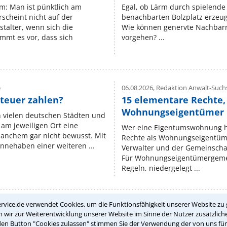
um: Man ist pünktlich am
Egal, ob Lärm durch spielende 
rscheint nicht auf der
benachbarten Bolzplatz erzeugt 
stalter, wenn sich die
Wie können genervte Nachbarn
mmt es vor, dass sich
vorgehen? ...
e
06.08.2026,
Redaktion Anwalt-Suchs
teuer zahlen?
15 elementare Rechte, 
Wohnungseigentümer k
n vielen deutschen Städten und
am jeweiligen Ort eine
Wer eine Eigentumswohnung hat
manchem gar nicht bewusst. Mit
Rechte als Wohnungseigentüm
nnehaben einer weiteren ...
Verwalter und der Gemeinschaf
Für Wohnungseigentümergemei
Regeln, niedergelegt ...
rvice.de verwendet Cookies, um die Funktionsfähigkeit unserer Website zu 
wir zur Weiterentwicklung unserer Website im Sinne der Nutzer zusätzliche
Teste Dein Rechtswissen
den Button "Cookies zulassen" stimmen Sie der Verwendung der von uns fü