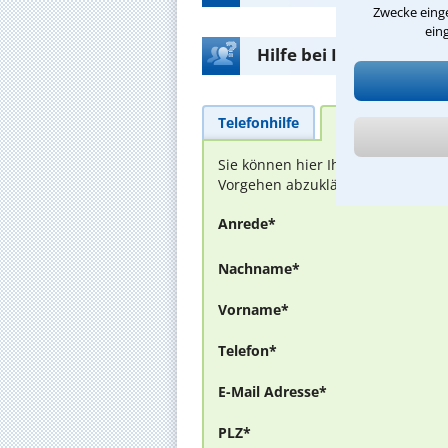
Zwecke einge
ein
Hilfe bei Ihrer Anwalt
Telefonhilfe
Beratungsanfra
Sie können hier Ihren Fall schild
Vorgehen abzuklären. Die Rückmel
Anrede*
Nachname*
Vorname*
Telefon*
E-Mail Adresse*
PLZ*