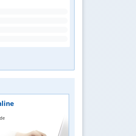
line
nde