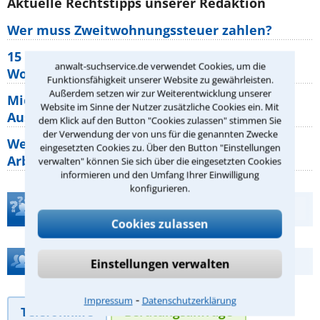
Aktuelle Rechtstipps unserer Redaktion
Wer muss Zweitwohnungssteuer zahlen?
15 elementare Rechte, die jeder
anwalt-suchservice.de verwendet Cookies, um die
Wohnungseigentümer kennen sollte
Funktionsfähigkeit unserer Website zu gewährleisten.
Außerdem setzen wir zur Weiterentwicklung unserer
Mietpreisbremse 2026: Alle Regeln,
Website im Sinne der Nutzer zusätzliche Cookies ein. Mit
Ausnahmen und Rechte für Mieter
dem Klick auf den Button "Cookies zulassen" stimmen Sie
der Verwendung der von uns für die genannten Zwecke
Welche Regeln für Teilnahme, Urlaub,
eingesetzten Cookies zu. Über den Button "Einstellungen
Arbeitszeit gelten beim
verwalten" können Sie sich über die eingesetzten Cookies
informieren und den Umfang Ihrer Einwilligung
konfigurieren.
Teste Dein Rechtswissen
Cookies zulassen
Hilfe bei Ihrer Anwaltsuche?
Einstellungen verwalten
⁃
Impressum
Datenschutzerklärung
Telefonhilfe
Beratungsanfrage