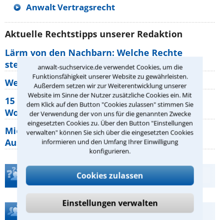
Anwalt Vertragsrecht
Aktuelle Rechtstipps unserer Redaktion
Lärm von den Nachbarn: Welche Rechte
stehen mir zu?
anwalt-suchservice.de verwendet Cookies, um die
Funktionsfähigkeit unserer Website zu gewährleisten.
Wer muss Zweitwohnungssteuer zahlen?
Außerdem setzen wir zur Weiterentwicklung unserer
Website im Sinne der Nutzer zusätzliche Cookies ein. Mit
15 elementare Rechte, die jeder
dem Klick auf den Button "Cookies zulassen" stimmen Sie
Wohnungseigentümer kennen sollte
der Verwendung der von uns für die genannten Zwecke
eingesetzten Cookies zu. Über den Button "Einstellungen
Mietpreisbremse 2026: Alle Regeln,
verwalten" können Sie sich über die eingesetzten Cookies
Ausnahmen und Rechte für Mieter
informieren und den Umfang Ihrer Einwilligung
konfigurieren.
Teste Dein Rechtswissen
Cookies zulassen
Einstellungen verwalten
Hilfe bei Ihrer Anwaltsuche?