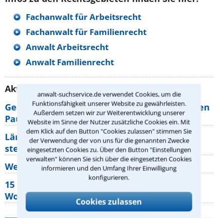
Fachanwalt für Arbeitsrecht
Fachanwalt für Familienrecht
Anwalt Arbeitsrecht
Anwalt Familienrecht
Aktuelle Rechtstipps unserer Redaktion
anwalt-suchservice.de verwendet Cookies, um die
Funktionsfähigkeit unserer Website zu gewährleisten.
Geänderte Abflugzeiten: Welche Rechte haben
Außerdem setzen wir zur Weiterentwicklung unserer
Pauschalurlauber?
Website im Sinne der Nutzer zusätzliche Cookies ein. Mit
dem Klick auf den Button "Cookies zulassen" stimmen Sie
Lärm von den Nachbarn: Welche Rechte
der Verwendung der von uns für die genannten Zwecke
stehen mir zu?
eingesetzten Cookies zu. Über den Button "Einstellungen
verwalten" können Sie sich über die eingesetzten Cookies
Wer muss Zweitwohnungssteuer zahlen?
informieren und den Umfang Ihrer Einwilligung
konfigurieren.
15 elementare Rechte, die jeder
Wohnungseigentümer kennen sollte
Cookies zulassen