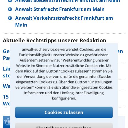
Anwalt Steuerstrafrecht Frankfurt am Main
Anwalt Strafrecht Frankfurt am Main
Anwalt Verkehrsstrafrecht Frankfurt am
Main
Aktuelle Rechtstipps unserer Redaktion
anwalt-suchservice.de verwendet Cookies, um die
Geänderte Abflugzeiten: Welche Rechte haben
Funktionsfähigkeit unserer Website zu gewährleisten.
Pauschalurlauber?
Außerdem setzen wir zur Weiterentwicklung unserer
Website im Sinne der Nutzer zusätzliche Cookies ein. Mit
Lärm von den Nachbarn: Welche Rechte
dem Klick auf den Button "Cookies zulassen" stimmen Sie
stehen mir zu?
der Verwendung der von uns für die genannten Zwecke
eingesetzten Cookies zu. Über den Button "Einstellungen
Wer muss Zweitwohnungssteuer zahlen?
verwalten" können Sie sich über die eingesetzten Cookies
informieren und den Umfang Ihrer Einwilligung
15 elementare Rechte, die jeder
konfigurieren.
Wohnungseigentümer kennen sollte
Cookies zulassen
Teste Dein Rechtswissen