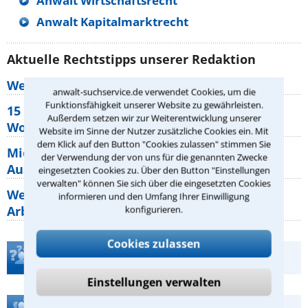
Anwalt Wirtschaftsrecht
Anwalt Kapitalmarktrecht
Aktuelle Rechtstipps unserer Redaktion
Wer muss Zweitwohnungssteuer zahlen?
anwalt-suchservice.de verwendet Cookies, um die
Funktionsfähigkeit unserer Website zu gewährleisten.
15 elementare Rechte, die jeder
Außerdem setzen wir zur Weiterentwicklung unserer
Wohnungseigentümer kennen sollte
Website im Sinne der Nutzer zusätzliche Cookies ein. Mit
dem Klick auf den Button "Cookies zulassen" stimmen Sie
Mietpreisbremse 2026: Alle Regeln,
der Verwendung der von uns für die genannten Zwecke
Ausnahmen und Rechte für Mieter
eingesetzten Cookies zu. Über den Button "Einstellungen
verwalten" können Sie sich über die eingesetzten Cookies
Welche Regeln für Teilnahme, Urlaub,
informieren und den Umfang Ihrer Einwilligung
Arbeitszeit gelten beim
konfigurieren.
Cookies zulassen
Teste Dein Rechtswissen
Einstellungen verwalten
Hilfe bei Ihrer Anwaltsuche?