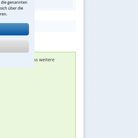
r die genannten
sich über die
ren.
nen melden, um das weitere