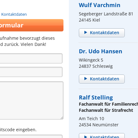
Wulf Varchmin
Segeberger Landstraße 81
n Kontaktdaten
24145 Kiel
ormular
Kontaktdaten
aufnahme bevorzugt dieses
d zurück. Vielen Dank!
Dr. Udo Hansen
Wikingeck 5
24837 Schleswig
Kontaktdaten
Ralf Stelling
Fachanwalt für Familienrec
Fachanwalt für Strafrecht
Am Teich 10
24534 Neumünster
eitscode eingeben.
Kontaktdaten