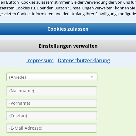
den Button "Cookies zulassen" stimmen Sie der Verwendung der von uns fü
Teste Dein Rechtswissen
setzten Cookies zu. Über den Button "Einstellungen verwalten" können Sie 
gesetzten Cookies informieren und den Umfang Ihrer Einwilligung konfigurie
suche?
Cookies zulassen
Einstellungen verwalten
ge
ern. Anschließend werden sich spezialisierte Rechtsanwälte bei Ih
Impressum
Datenschutzerklärung
⁃
dung durch einen Anwalt ist für Sie kostenlos.
(Anrede)