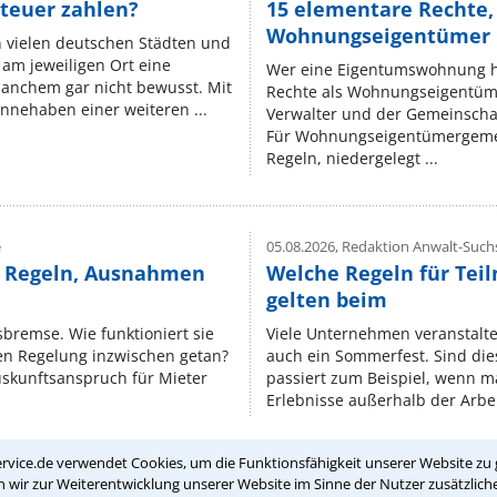
teuer zahlen?
15 elementare Rechte, 
Wohnungseigentümer k
n vielen deutschen Städten und
am jeweiligen Ort eine
Wer eine Eigentumswohnung hat
manchem gar nicht bewusst. Mit
Rechte als Wohnungseigentüm
nnehaben einer weiteren ...
Verwalter und der Gemeinschaf
Für Wohnungseigentümergemei
Regeln, niedergelegt ...
e
05.08.2026,
Redaktion Anwalt-Suchs
e Regeln, Ausnahmen
Welche Regeln für Teil
gelten beim
isbremse. Wie funktioniert sie
Viele Unternehmen veranstalt
nen Regelung inzwischen getan?
auch ein Sommerfest. Sind dies
uskunftsanspruch für Mieter
passiert zum Beispiel, wenn m
Erlebnisse außerhalb der Arbeit
rvice.de verwendet Cookies, um die Funktionsfähigkeit unserer Website zu 
wir zur Weiterentwicklung unserer Website im Sinne der Nutzer zusätzliche