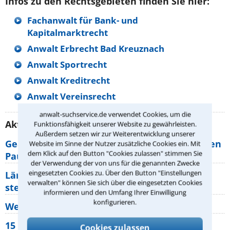
Infos zu den Rechtsgebieten finden Sie hier:
Fachanwalt für Bank- und
Kapitalmarktrecht
Anwalt Erbrecht Bad Kreuznach
Anwalt Sportrecht
Anwalt Kreditrecht
Anwalt Vereinsrecht
anwalt-suchservice.de verwendet Cookies, um die
Aktuelle Rechtstipps unserer Redaktion
Funktionsfähigkeit unserer Website zu gewährleisten.
Außerdem setzen wir zur Weiterentwicklung unserer
Geänderte Abflugzeiten: Welche Rechte haben
Website im Sinne der Nutzer zusätzliche Cookies ein. Mit
dem Klick auf den Button "Cookies zulassen" stimmen Sie
Pauschalurlauber?
der Verwendung der von uns für die genannten Zwecke
eingesetzten Cookies zu. Über den Button "Einstellungen
Lärm von den Nachbarn: Welche Rechte
verwalten" können Sie sich über die eingesetzten Cookies
stehen mir zu?
informieren und den Umfang Ihrer Einwilligung
konfigurieren.
Wer muss Zweitwohnungssteuer zahlen?
15 elementare Rechte, die jeder
Cookies zulassen