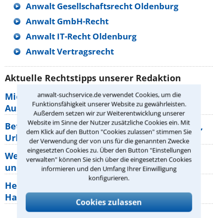
Anwalt Gesellschaftsrecht Oldenburg
Anwalt GmbH-Recht
Anwalt IT-Recht Oldenburg
Anwalt Vertragsrecht
Aktuelle Rechtstipps unserer Redaktion
anwalt-suchservice.de verwendet Cookies, um die
Mietpreisbremse 2026: Alle Regeln,
Funktionsfähigkeit unserer Website zu gewährleisten.
Ausnahmen und Rechte für Mieter
Außerdem setzen wir zur Weiterentwicklung unserer
Website im Sinne der Nutzer zusätzliche Cookies ein. Mit
Betriebsausflug: 11 Antworten zu Teilnahme,
dem Klick auf den Button "Cookies zulassen" stimmen Sie
Urlaub, Arbeitszeit
der Verwendung der von uns für die genannten Zwecke
eingesetzten Cookies zu. Über den Button "Einstellungen
Welche Rechte hat der Käufer eines Pferdes
verwalten" können Sie sich über die eingesetzten Cookies
und wie macht man sie
informieren und den Umfang Ihrer Einwilligung
konfigurieren.
Heizungsaustausch abgesagt: Was müssen
Hauseigentümer jetzt zum Thema
Cookies zulassen