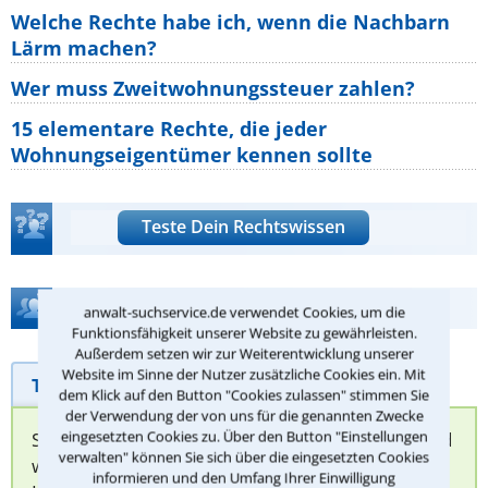
Welche Rechte habe ich, wenn die Nachbarn
Lärm machen?
Wer muss Zweitwohnungssteuer zahlen?
15 elementare Rechte, die jeder
Wohnungseigentümer kennen sollte
Teste Dein Rechtswissen
Hilfe bei Ihrer Anwaltsuche?
anwalt-suchservice.de verwendet Cookies, um die
Funktionsfähigkeit unserer Website zu gewährleisten.
Außerdem setzen wir zur Weiterentwicklung unserer
Website im Sinne der Nutzer zusätzliche Cookies ein. Mit
Telefonhilfe
Beratungsanfrage
dem Klick auf den Button "Cookies zulassen" stimmen Sie
der Verwendung der von uns für die genannten Zwecke
eingesetzten Cookies zu. Über den Button "Einstellungen
Sie können hier Ihren Fall schildern. Anschließend
verwalten" können Sie sich über die eingesetzten Cookies
werden sich spezialisierte Rechtsanwälte bei
informieren und den Umfang Ihrer Einwilligung