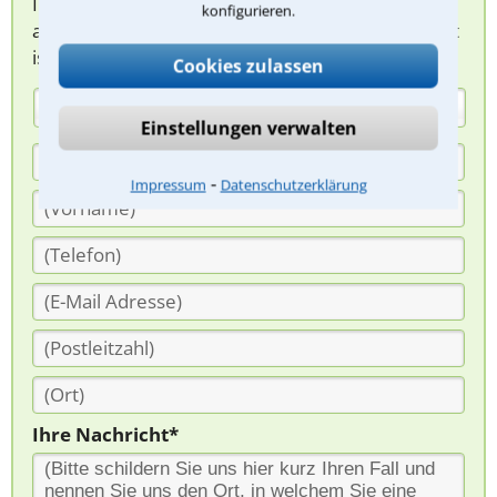
Ihnen melden, um das weitere Vorgehen
konfigurieren.
abzuklären. Die Rückmeldung durch einen Anwalt
ist für Sie kostenlos.
Cookies zulassen
(Anrede)
Einstellungen verwalten
⁃
Impressum
Datenschutzerklärung
Ihre Nachricht*