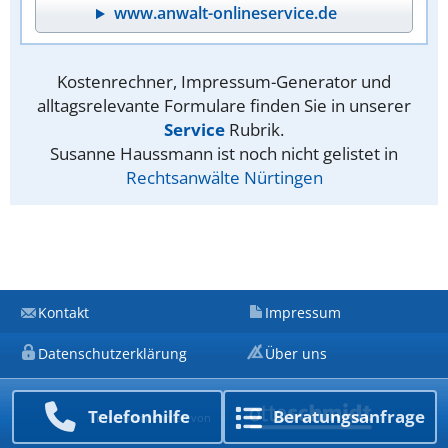
www.anwalt-onlineservice.de
Kostenrechner, Impressum-Generator und
alltagsrelevante Formulare finden Sie in unserer
Service
Rubrik.
Susanne Haussmann ist noch nicht gelistet in
Rechtsanwälte Nürtingen
Kontakt
Impressum
Datenschutzerklärung
Über uns
Telefon­hilfe
Beratungs­anfrage
Ein Unternehmen von