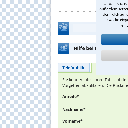
anwalt-suchse
Außerdem setzen 
dem Klick auf 
Zwecke einge
ein
Hilfe bei Ihrer Anwalt
Telefonhilfe
Beratungsanfra
Sie können hier Ihren Fall schild
Vorgehen abzuklären. Die Rückmel
Anrede*
Nachname*
Vorname*