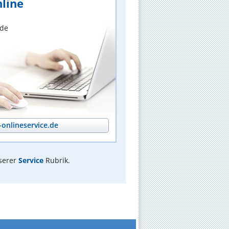
line
nde
onlineservice.de
serer
Service
Rubrik.