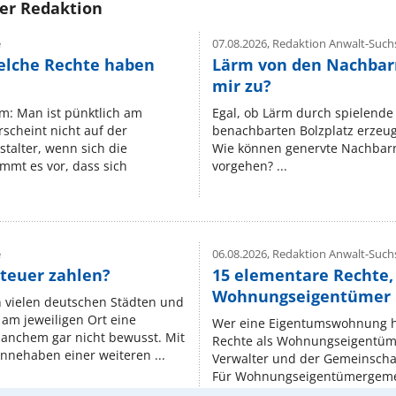
rer Redaktion
e
07.08.2026,
Redaktion Anwalt-Suchs
elche Rechte haben
Lärm von den Nachbar
mir zu?
um: Man ist pünktlich am
Egal, ob Lärm durch spielende 
rscheint nicht auf der
benachbarten Bolzplatz erzeugt 
stalter, wenn sich die
Wie können genervte Nachbarn
mmt es vor, dass sich
vorgehen? ...
e
06.08.2026,
Redaktion Anwalt-Suchs
teuer zahlen?
15 elementare Rechte, 
Wohnungseigentümer k
n vielen deutschen Städten und
am jeweiligen Ort eine
Wer eine Eigentumswohnung hat
manchem gar nicht bewusst. Mit
Rechte als Wohnungseigentüm
nnehaben einer weiteren ...
Verwalter und der Gemeinschaf
Für Wohnungseigentümergemei
Regeln, niedergelegt ...