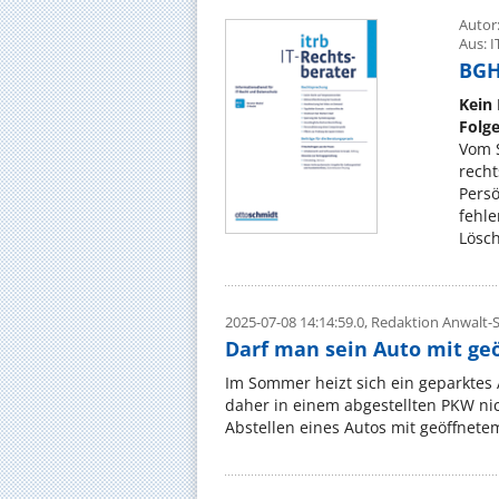
Autor:
Aus: I
BGH,
Kein 
Folg
Vom S
recht
Persö
fehle
Lösch
2025-07-08 14:14:59.0,
Redaktion Anwalt-S
Darf man sein Auto mit ge
Im Sommer heizt sich ein geparktes 
daher in einem abgestellten PKW ni
Abstellen eines Autos mit geöffnete