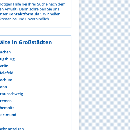
nötigen Hilfe bei Ihrer Suche nach dem
gen Anwalt? Dann schreiben Sie uns
unser
Kontaktformular
. Wir helfen
kostenlos und unverbindlich.
älte in Großstädten
achen
ugsburg
erlin
ielefeld
ochum
onn
raunschweig
remen
hemnitz
ortmund
ehr anzeigen