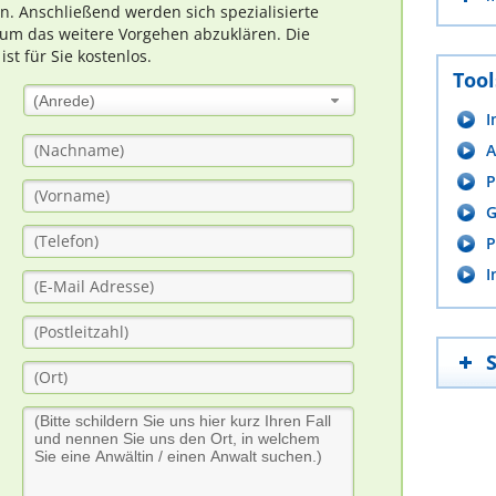
rn. Anschließend werden sich spezialisierte
um das weitere Vorgehen abzuklären. Die
t für Sie kostenlos.
Tool
(Anrede)
I
A
P
G
P
I