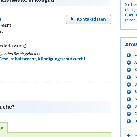
Sie be
richti
über 
e
Kontaktdaten
Ihnen 
srecht
ht
Anw
ederlassung)
olgenden Rechtsgebieten:
A
Gesellschaftsrecht
,
Kündigungsschutzrecht
,
A
B
B
B
B
B
suche?
B
C
D
ge
m