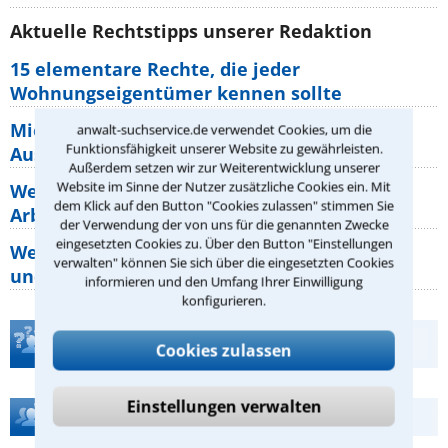
Aktuelle Rechtstipps unserer Redaktion
15 elementare Rechte, die jeder
Wohnungseigentümer kennen sollte
Mietpreisbremse 2026: Alle Regeln,
anwalt-suchservice.de verwendet Cookies, um die
Funktionsfähigkeit unserer Website zu gewährleisten.
Ausnahmen und Rechte für Mieter
Außerdem setzen wir zur Weiterentwicklung unserer
Website im Sinne der Nutzer zusätzliche Cookies ein. Mit
Welche Regeln für Teilnahme, Urlaub,
dem Klick auf den Button "Cookies zulassen" stimmen Sie
Arbeitszeit gelten beim
der Verwendung der von uns für die genannten Zwecke
eingesetzten Cookies zu. Über den Button "Einstellungen
Welche Rechte hat der Käufer eines Pferdes
verwalten" können Sie sich über die eingesetzten Cookies
und wie macht man sie
informieren und den Umfang Ihrer Einwilligung
konfigurieren.
Teste Dein Rechtswissen
Cookies zulassen
Einstellungen verwalten
Hilfe bei Ihrer Anwaltsuche?