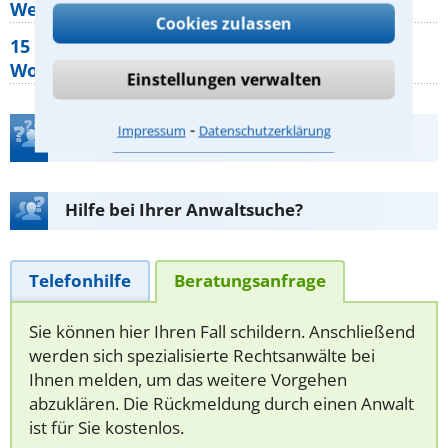
Wer muss Zweitwohnungssteuer zahlen?
Cookies zulassen
15 elementare Rechte, die jeder
Wohnungseigentümer kennen sollte
Einstellungen verwalten
⁃
Impressum
Datenschutzerklärung
Teste Dein Rechtswissen
Hilfe bei Ihrer Anwaltsuche?
Telefonhilfe
Beratungsanfrage
Sie können hier Ihren Fall schildern. Anschließend
werden sich spezialisierte Rechtsanwälte bei
Ihnen melden, um das weitere Vorgehen
abzuklären. Die Rückmeldung durch einen Anwalt
ist für Sie kostenlos.