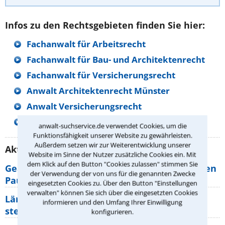
Infos zu den Rechtsgebieten finden Sie hier:
Fachanwalt für Arbeitsrecht
Fachanwalt für Bau- und Architektenrecht
Fachanwalt für Versicherungsrecht
Anwalt Architektenrecht Münster
Anwalt Versicherungsrecht
Anwalt Arbeitsrecht Münster
anwalt-suchservice.de verwendet Cookies, um die
Funktionsfähigkeit unserer Website zu gewährleisten.
Außerdem setzen wir zur Weiterentwicklung unserer
Aktuelle Rechtstipps unserer Redaktion
Website im Sinne der Nutzer zusätzliche Cookies ein. Mit
dem Klick auf den Button "Cookies zulassen" stimmen Sie
Geänderte Abflugzeiten: Welche Rechte haben
der Verwendung der von uns für die genannten Zwecke
Pauschalurlauber?
eingesetzten Cookies zu. Über den Button "Einstellungen
verwalten" können Sie sich über die eingesetzten Cookies
Lärm von den Nachbarn: Welche Rechte
informieren und den Umfang Ihrer Einwilligung
stehen mir zu?
konfigurieren.