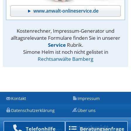
www.anwalt-onlineservice.de
Kostenrechner, Impressum-Generator und
alltagsrelevante Formulare finden Sie in unserer
Service
Rubrik.
Simone Helm ist noch nicht gelistet in
Rechtsanwälte Bamberg
Kontakt
Impressum
Datenschutzerklärung
Über uns
Telefon­hilfe
Beratungs­anfrage
Ein Unternehmen von