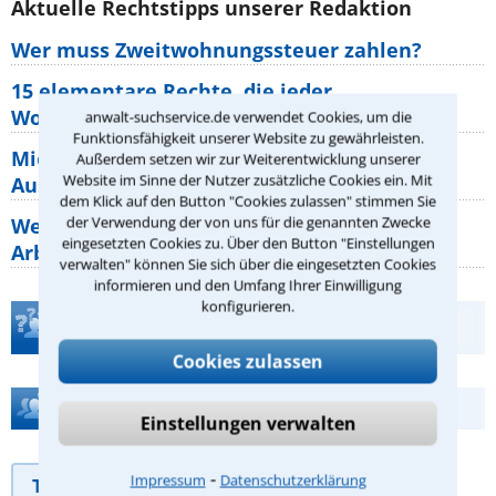
Aktuelle Rechtstipps unserer Redaktion
Wer muss Zweitwohnungssteuer zahlen?
15 elementare Rechte, die jeder
Wohnungseigentümer kennen sollte
anwalt-suchservice.de verwendet Cookies, um die
Funktionsfähigkeit unserer Website zu gewährleisten.
Mietpreisbremse 2026: Alle Regeln,
Außerdem setzen wir zur Weiterentwicklung unserer
Website im Sinne der Nutzer zusätzliche Cookies ein. Mit
Ausnahmen und Rechte für Mieter
dem Klick auf den Button "Cookies zulassen" stimmen Sie
der Verwendung der von uns für die genannten Zwecke
Welche Regeln für Teilnahme, Urlaub,
eingesetzten Cookies zu. Über den Button "Einstellungen
Arbeitszeit gelten beim
verwalten" können Sie sich über die eingesetzten Cookies
informieren und den Umfang Ihrer Einwilligung
konfigurieren.
Teste Dein Rechtswissen
Cookies zulassen
Hilfe bei Ihrer Anwaltsuche?
Einstellungen verwalten
⁃
Impressum
Datenschutzerklärung
Telefonhilfe
Beratungsanfrage