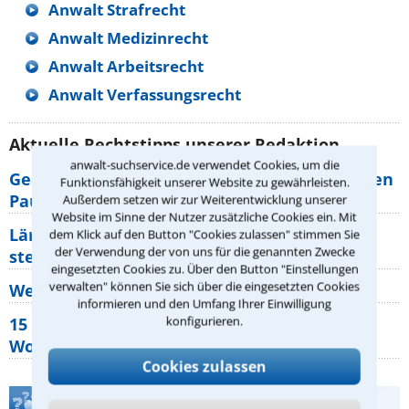
Anwalt Strafrecht
Anwalt Medizinrecht
Anwalt Arbeitsrecht
Anwalt Verfassungsrecht
Aktuelle Rechtstipps unserer Redaktion
anwalt-suchservice.de verwendet Cookies, um die
Geänderte Abflugzeiten: Welche Rechte haben
Funktionsfähigkeit unserer Website zu gewährleisten.
Pauschalurlauber?
Außerdem setzen wir zur Weiterentwicklung unserer
Website im Sinne der Nutzer zusätzliche Cookies ein. Mit
Lärm von den Nachbarn: Welche Rechte
dem Klick auf den Button "Cookies zulassen" stimmen Sie
der Verwendung der von uns für die genannten Zwecke
stehen mir zu?
eingesetzten Cookies zu. Über den Button "Einstellungen
verwalten" können Sie sich über die eingesetzten Cookies
Wer muss Zweitwohnungssteuer zahlen?
informieren und den Umfang Ihrer Einwilligung
15 elementare Rechte, die jeder
konfigurieren.
Wohnungseigentümer kennen sollte
Cookies zulassen
Teste Dein Rechtswissen