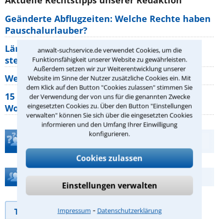
Aktuelle Rechtstipps unserer Redaktion
Geänderte Abflugzeiten: Welche Rechte haben
Pauschalurlauber?
Lärm von den Nachbarn: Welche Rechte
anwalt-suchservice.de verwendet Cookies, um die
stehen mir zu?
Funktionsfähigkeit unserer Website zu gewährleisten.
Außerdem setzen wir zur Weiterentwicklung unserer
Wer muss Zweitwohnungssteuer zahlen?
Website im Sinne der Nutzer zusätzliche Cookies ein. Mit
dem Klick auf den Button "Cookies zulassen" stimmen Sie
15 elementare Rechte, die jeder
der Verwendung der von uns für die genannten Zwecke
eingesetzten Cookies zu. Über den Button "Einstellungen
Wohnungseigentümer kennen sollte
verwalten" können Sie sich über die eingesetzten Cookies
informieren und den Umfang Ihrer Einwilligung
konfigurieren.
Teste Dein Rechtswissen
Cookies zulassen
Hilfe bei Ihrer Anwaltsuche?
Einstellungen verwalten
⁃
Telefonhilfe
Beratungsanfrage
Impressum
Datenschutzerklärung