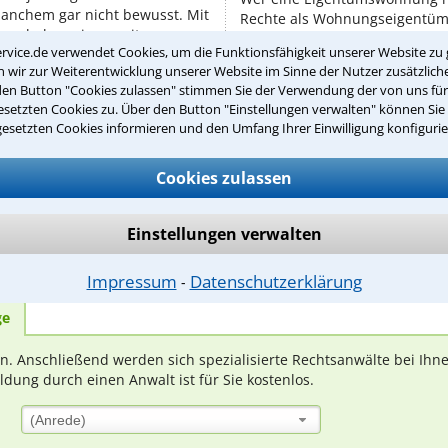
manchem gar nicht bewusst. Mit
Rechte als Wohnungseigentüm
nnehaben einer weiteren ...
Verwalter und der Gemeinschaf
rvice.de verwendet Cookies, um die Funktionsfähigkeit unserer Website zu 
Für Wohnungseigentümergemei
wir zur Weiterentwicklung unserer Website im Sinne der Nutzer zusätzliche
Regeln, niedergelegt ...
den Button "Cookies zulassen" stimmen Sie der Verwendung der von uns fü
setzten Cookies zu. Über den Button "Einstellungen verwalten" können Sie 
gesetzten Cookies informieren und den Umfang Ihrer Einwilligung konfigurie
Cookies zulassen
Teste Dein Rechtswissen
Einstellungen verwalten
suche?
Impressum
Datenschutzerklärung
⁃
ge
ern. Anschließend werden sich spezialisierte Rechtsanwälte bei Ih
dung durch einen Anwalt ist für Sie kostenlos.
(Anrede)