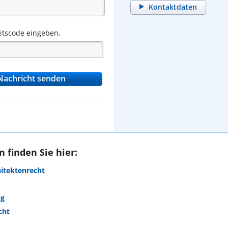
Kontaktdaten
eitscode eingeben.
 finden Sie hier:
hitektenrecht
ig
cht