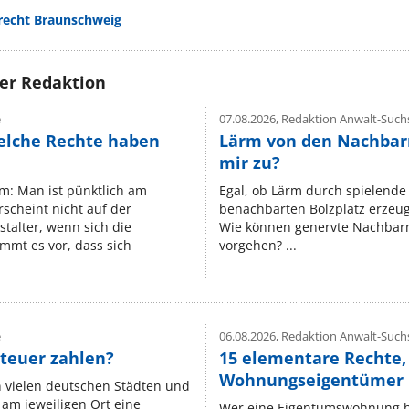
echt Braunschweig
rer Redaktion
e
07.08.2026,
Redaktion Anwalt-Suchs
elche Rechte haben
Lärm von den Nachbar
mir zu?
um: Man ist pünktlich am
Egal, ob Lärm durch spielende 
rscheint nicht auf der
benachbarten Bolzplatz erzeugt 
stalter, wenn sich die
Wie können genervte Nachbarn
mmt es vor, dass sich
vorgehen? ...
e
06.08.2026,
Redaktion Anwalt-Suchs
teuer zahlen?
15 elementare Rechte, 
Wohnungseigentümer k
n vielen deutschen Städten und
am jeweiligen Ort eine
Wer eine Eigentumswohnung hat