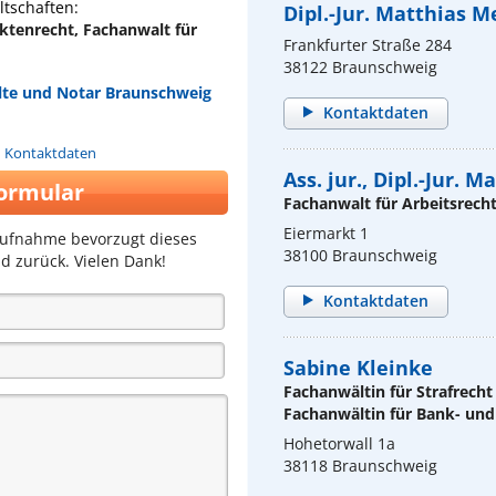
tschaften:
Dipl.-Jur. Matthias M
ktenrecht, Fachanwalt für
Frankfurter Straße 284
38122 Braunschweig
te und Notar Braunschweig
Kontaktdaten
n Kontaktdaten
Ass. jur., Dipl.-Jur. 
ormular
Fachanwalt für Arbeitsrech
Eiermarkt 1
aufnahme bevorzugt dieses
38100 Braunschweig
d zurück. Vielen Dank!
Kontaktdaten
Sabine Kleinke
Fachanwältin für Strafrecht
Fachanwältin für Bank- und
Hohetorwall 1a
38118 Braunschweig