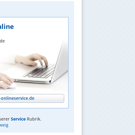
line
nde
onlineservice.de
serer
Service
Rubrik.
weig