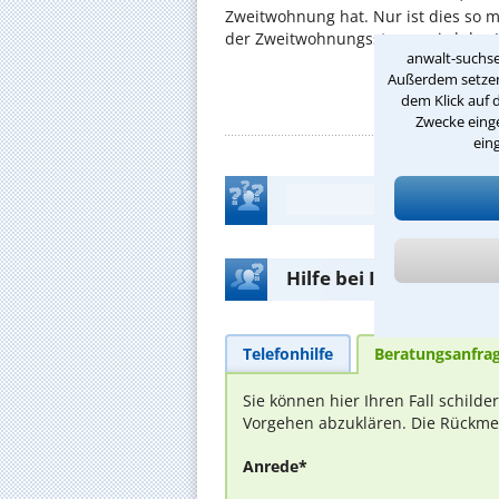
Zweitwohnung hat. Nur ist dies so 
der Zweitwohnungssteuer wird das I
anwalt-suchse
Außerdem setzen 
dem Klick auf 
Zwecke einge
ein
Hilfe bei Ihrer Anwalt
Telefonhilfe
Beratungsanfra
Sie können hier Ihren Fall schild
Vorgehen abzuklären. Die Rückmel
Anrede*