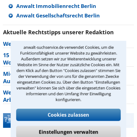
Anwalt Immobilienrecht Berlin
Anwalt Gesellschaftsrecht Berlin
Aktuelle Rechtstipps unserer Redaktion
Wer muss Zweitwohnungssteuer zahlen?
anwalt-suchservice.de verwendet Cookies, um die
Funktionsfähigkeit unserer Website zu gewährleisten.
15 elementare Rechte, die jeder
Außerdem setzen wir zur Weiterentwicklung unserer
Wohnungseigentümer kennen sollte
Website im Sinne der Nutzer zusätzliche Cookies ein. Mit
dem Klick auf den Button "Cookies zulassen" stimmen Sie
Mietpreisbremse 2026: Alle Regeln,
der Verwendung der von uns für die genannten Zwecke
Ausnahmen und Rechte für Mieter
eingesetzten Cookies zu. Über den Button "Einstellungen
verwalten" können Sie sich über die eingesetzten Cookies
Welche Regeln für Teilnahme, Urlaub,
informieren und den Umfang Ihrer Einwilligung
Arbeitszeit gelten beim
konfigurieren.
Cookies zulassen
Teste Dein Rechtswissen
Einstellungen verwalten