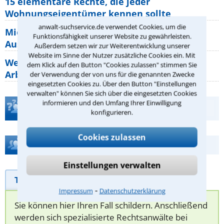
15 elementare Rechte, die jeder
Wohnungseigentümer kennen sollte
anwalt-suchservice.de verwendet Cookies, um die
Mietpreisbremse 2026: Alle Regeln,
Funktionsfähigkeit unserer Website zu gewährleisten.
Ausnahmen und Rechte für Mieter
Außerdem setzen wir zur Weiterentwicklung unserer
Website im Sinne der Nutzer zusätzliche Cookies ein. Mit
Welche Regeln für Teilnahme, Urlaub,
dem Klick auf den Button "Cookies zulassen" stimmen Sie
Arbeitszeit gelten beim
der Verwendung der von uns für die genannten Zwecke
eingesetzten Cookies zu. Über den Button "Einstellungen
verwalten" können Sie sich über die eingesetzten Cookies
informieren und den Umfang Ihrer Einwilligung
Teste Dein Rechtswissen
konfigurieren.
Cookies zulassen
Hilfe bei Ihrer Anwaltsuche?
Einstellungen verwalten
Telefonhilfe
Beratungsanfrage
⁃
Impressum
Datenschutzerklärung
Sie können hier Ihren Fall schildern. Anschließend
werden sich spezialisierte Rechtsanwälte bei