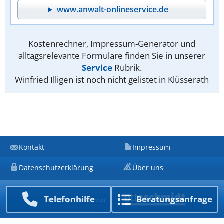
www.anwalt-onlineservice.de
Kostenrechner, Impressum-Generator und
alltagsrelevante Formulare finden Sie in unserer
Service
Rubrik.
Winfried Illigen ist noch nicht gelistet in Klüsserath
Kontakt
Impressum
Datenschutzerklärung
Über uns
Telefon­hilfe
Beratungs­anfrage
Ein Unternehmen von