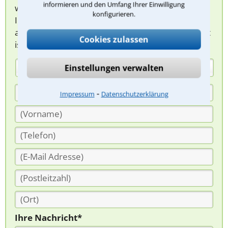
informieren und den Umfang Ihrer Einwilligung
werden sich spezialisierte Rechtsanwälte bei
konfigurieren.
Ihnen melden, um das weitere Vorgehen
abzuklären. Die Rückmeldung durch einen Anwalt
Cookies zulassen
ist für Sie kostenlos.
Einstellungen verwalten
(Anrede)
⁃
Impressum
Datenschutzerklärung
Ihre Nachricht*