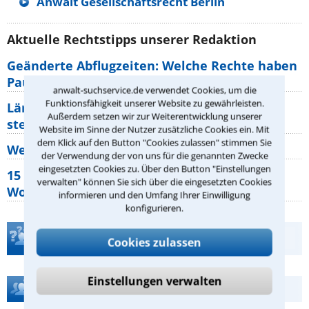
Anwalt Gesellschaftsrecht Berlin
Aktuelle Rechtstipps unserer Redaktion
Geänderte Abflugzeiten: Welche Rechte haben
Pauschalurlauber?
anwalt-suchservice.de verwendet Cookies, um die
Funktionsfähigkeit unserer Website zu gewährleisten.
Lärm von den Nachbarn: Welche Rechte
Außerdem setzen wir zur Weiterentwicklung unserer
stehen mir zu?
Website im Sinne der Nutzer zusätzliche Cookies ein. Mit
dem Klick auf den Button "Cookies zulassen" stimmen Sie
Wer muss Zweitwohnungssteuer zahlen?
der Verwendung der von uns für die genannten Zwecke
eingesetzten Cookies zu. Über den Button "Einstellungen
15 elementare Rechte, die jeder
verwalten" können Sie sich über die eingesetzten Cookies
Wohnungseigentümer kennen sollte
informieren und den Umfang Ihrer Einwilligung
konfigurieren.
Teste Dein Rechtswissen
Cookies zulassen
Einstellungen verwalten
Hilfe bei Ihrer Anwaltsuche?