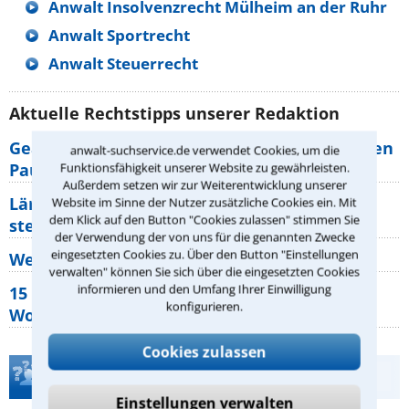
Anwalt Insolvenzrecht Mülheim an der Ruhr
Anwalt Sportrecht
Anwalt Steuerrecht
Aktuelle Rechtstipps unserer Redaktion
Geänderte Abflugzeiten: Welche Rechte haben
anwalt-suchservice.de verwendet Cookies, um die
Pauschalurlauber?
Funktionsfähigkeit unserer Website zu gewährleisten.
Außerdem setzen wir zur Weiterentwicklung unserer
Lärm von den Nachbarn: Welche Rechte
Website im Sinne der Nutzer zusätzliche Cookies ein. Mit
dem Klick auf den Button "Cookies zulassen" stimmen Sie
stehen mir zu?
der Verwendung der von uns für die genannten Zwecke
eingesetzten Cookies zu. Über den Button "Einstellungen
Wer muss Zweitwohnungssteuer zahlen?
verwalten" können Sie sich über die eingesetzten Cookies
informieren und den Umfang Ihrer Einwilligung
15 elementare Rechte, die jeder
konfigurieren.
Wohnungseigentümer kennen sollte
Cookies zulassen
Teste Dein Rechtswissen
Einstellungen verwalten