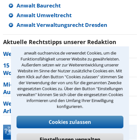
Anwalt Baurecht
Anwalt Umweltrecht
Anwalt Verwaltungsrecht Dresden
Aktuelle Rechtstipps unserer Redaktion
Wer muss Zweitwohnungssteuer zahlen?
anwalt-suchservice.de verwendet Cookies, um die
Funktionsfähigkeit unserer Website zu gewährleisten.
15 elementare Rechte, die jeder
Außerdem setzen wir zur Weiterentwicklung unserer
Website im Sinne der Nutzer zusätzliche Cookies ein. Mit
Wohnungseigentümer kennen sollte
dem Klick auf den Button "Cookies zulassen" stimmen Sie
der Verwendung der von uns für die genannten Zwecke
Mietpreisbremse 2026: Alle Regeln,
eingesetzten Cookies zu. Über den Button "Einstellungen
Ausnahmen und Rechte für Mieter
verwalten" können Sie sich über die eingesetzten Cookies
informieren und den Umfang Ihrer Einwilligung
Welche Regeln für Teilnahme, Urlaub,
konfigurieren.
Arbeitszeit gelten beim
Cookies zulassen
Teste Dein Rechtswissen
Einstellungen verwalten