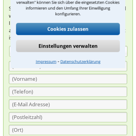
verwalten" können Sie sich über die eingesetzten Cookies
Sie können hier Ihren Fall schildern. Anschließend
informieren und den Umfang Ihrer Einwilligung
konfigurieren.
werden sich spezialisierte Rechtsanwälte bei
Ihnen melden, um das weitere Vorgehen
Cookies zulassen
abzuklären. Die Rückmeldung durch einen Anwalt
ist für Sie kostenlos.
Einstellungen verwalten
(Anrede)
⁃
Impressum
Datenschutzerklärung