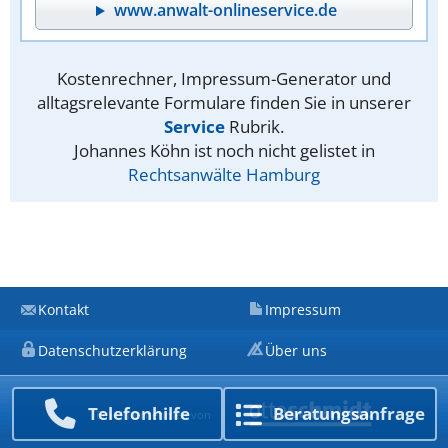
www.anwalt-onlineservice.de
Kostenrechner, Impressum-Generator und
alltagsrelevante Formulare finden Sie in unserer
Service
Rubrik.
Johannes Köhn ist noch nicht gelistet in
Rechtsanwälte Hamburg
Kontakt
Impressum
Datenschutzerklärung
Über uns
Telefon­hilfe
Beratungs­anfrage
Ein Unternehmen von