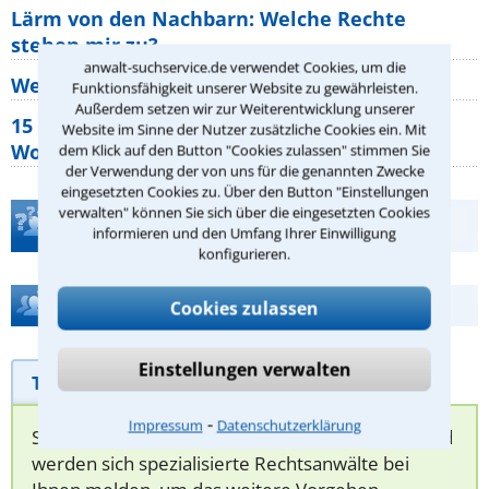
Lärm von den Nachbarn: Welche Rechte
stehen mir zu?
anwalt-suchservice.de verwendet Cookies, um die
Wer muss Zweitwohnungssteuer zahlen?
Funktionsfähigkeit unserer Website zu gewährleisten.
Außerdem setzen wir zur Weiterentwicklung unserer
15 elementare Rechte, die jeder
Website im Sinne der Nutzer zusätzliche Cookies ein. Mit
Wohnungseigentümer kennen sollte
dem Klick auf den Button "Cookies zulassen" stimmen Sie
der Verwendung der von uns für die genannten Zwecke
eingesetzten Cookies zu. Über den Button "Einstellungen
verwalten" können Sie sich über die eingesetzten Cookies
Teste Dein Rechtswissen
informieren und den Umfang Ihrer Einwilligung
konfigurieren.
Hilfe bei Ihrer Anwaltsuche?
Cookies zulassen
Einstellungen verwalten
Telefonhilfe
Beratungsanfrage
⁃
Impressum
Datenschutzerklärung
Sie können hier Ihren Fall schildern. Anschließend
werden sich spezialisierte Rechtsanwälte bei