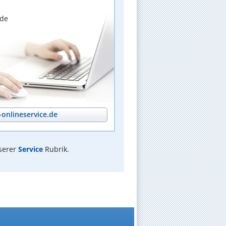
nde
onlineservice.de
serer
Service
Rubrik.