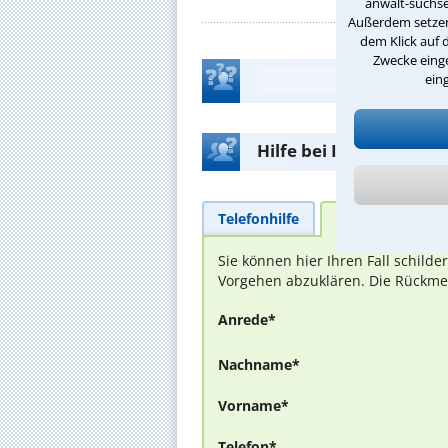
anwalt-suchse
Außerdem setzen 
dem Klick auf 
Zwecke einge
ein
Hilfe bei Ihrer Anwalt
Telefonhilfe
Beratungsanfra
Sie können hier Ihren Fall schild
Vorgehen abzuklären. Die Rückmel
Anrede*
Nachname*
Vorname*
Telefon*