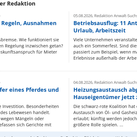
rer Redaktion
e
05.08.2026,
Redaktion Anwalt-Suchs
e Regeln, Ausnahmen
Betriebsausflug: 11 An
Urlaub, Arbeitszeit
isbremse. Wie funktioniert sie
Viele Unternehmen veranstalt
nen Regelung inzwischen getan?
auch ein Sommerfest. Sind dies
uskunftsanspruch für Mieter
passiert zum Beispiel, wenn m
Erlebnisse außerhalb der Arbeit
e
04.08.2026,
Redaktion Anwalt-Suchs
fer eines Pferdes und
Heizungsaustausch ab
Hauseigentümer jetzt
e Investition. Besonderheiten
Die schwarz-rote Koalition ha
endes Lebewesen handelt.
Austausch von Öl‑ und Gasheiz
 wegen Mängeln oder
erlaubt; künftig werden jedoch
fassen sich Gerichte mit
größere Rolle spielen. ...