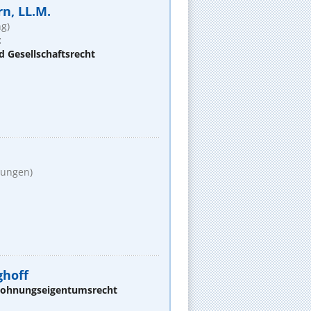
rn, LL.M.
g)
t
d Gesellschaftsrecht
tungen)
ghoff
 Wohnungseigentumsrecht