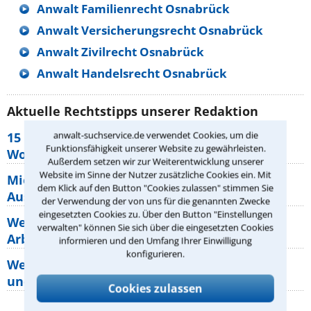
Anwalt Familienrecht Osnabrück
Anwalt Versicherungsrecht Osnabrück
Anwalt Zivilrecht Osnabrück
Anwalt Handelsrecht Osnabrück
Aktuelle Rechtstipps unserer Redaktion
anwalt-suchservice.de verwendet Cookies, um die
15 elementare Rechte, die jeder
Funktionsfähigkeit unserer Website zu gewährleisten.
Wohnungseigentümer kennen sollte
Außerdem setzen wir zur Weiterentwicklung unserer
Website im Sinne der Nutzer zusätzliche Cookies ein. Mit
Mietpreisbremse 2026: Alle Regeln,
dem Klick auf den Button "Cookies zulassen" stimmen Sie
Ausnahmen und Rechte für Mieter
der Verwendung der von uns für die genannten Zwecke
eingesetzten Cookies zu. Über den Button "Einstellungen
Welche Regeln für Teilnahme, Urlaub,
verwalten" können Sie sich über die eingesetzten Cookies
Arbeitszeit gelten beim
informieren und den Umfang Ihrer Einwilligung
konfigurieren.
Welche Rechte hat der Käufer eines Pferdes
und wie macht man sie
Cookies zulassen