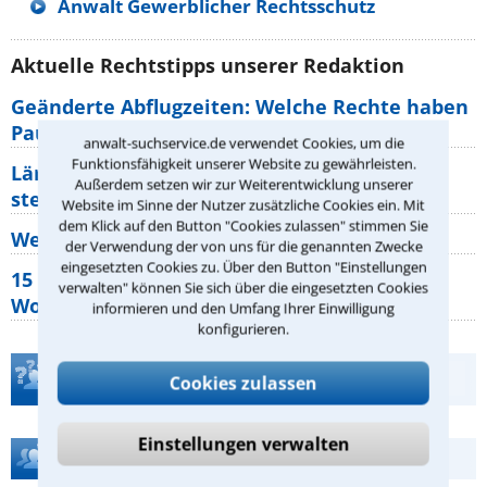
Anwalt Gewerblicher Rechtsschutz
Aktuelle Rechtstipps unserer Redaktion
Geänderte Abflugzeiten: Welche Rechte haben
Pauschalurlauber?
anwalt-suchservice.de verwendet Cookies, um die
Funktionsfähigkeit unserer Website zu gewährleisten.
Lärm von den Nachbarn: Welche Rechte
Außerdem setzen wir zur Weiterentwicklung unserer
stehen mir zu?
Website im Sinne der Nutzer zusätzliche Cookies ein. Mit
dem Klick auf den Button "Cookies zulassen" stimmen Sie
Wer muss Zweitwohnungssteuer zahlen?
der Verwendung der von uns für die genannten Zwecke
eingesetzten Cookies zu. Über den Button "Einstellungen
15 elementare Rechte, die jeder
verwalten" können Sie sich über die eingesetzten Cookies
Wohnungseigentümer kennen sollte
informieren und den Umfang Ihrer Einwilligung
konfigurieren.
Teste Dein Rechtswissen
Cookies zulassen
Einstellungen verwalten
Hilfe bei Ihrer Anwaltsuche?