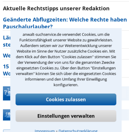
Aktuelle Rechtstipps unserer Redaktion
Geänderte Abflugzeiten: Welche Rechte haben
Pauschalurlauber?
anwalt-suchservice.de verwendet Cookies, um die
Lärm von den Nachbarn: Welche Rechte
Funktionsfähigkeit unserer Website zu gewährleisten.
stehen mir zu?
Außerdem setzen wir zur Weiterentwicklung unserer
Website im Sinne der Nutzer zusätzliche Cookies ein. Mit
Wer muss Zweitwohnungssteuer zahlen?
dem Klick auf den Button "Cookies zulassen" stimmen Sie
der Verwendung der von uns für die genannten Zwecke
15 elementare Rechte, die jeder
eingesetzten Cookies zu. Über den Button "Einstellungen
Wohnungseigentümer kennen sollte
verwalten" können Sie sich über die eingesetzten Cookies
informieren und den Umfang Ihrer Einwilligung
konfigurieren.
Teste Dein Rechtswissen
Cookies zulassen
Hilfe bei Ihrer Anwaltsuche?
Einstellungen verwalten
⁃
Impressum
Datenschutzerklärung