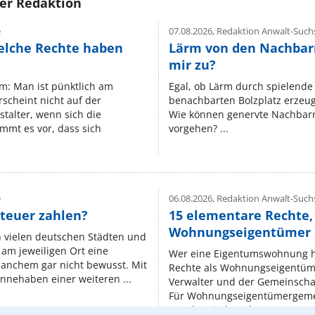
rer Redaktion
e
07.08.2026,
Redaktion Anwalt-Suchs
elche Rechte haben
Lärm von den Nachbar
mir zu?
um: Man ist pünktlich am
Egal, ob Lärm durch spielende 
rscheint nicht auf der
benachbarten Bolzplatz erzeugt 
stalter, wenn sich die
Wie können genervte Nachbarn
mmt es vor, dass sich
vorgehen? ...
e
06.08.2026,
Redaktion Anwalt-Suchs
teuer zahlen?
15 elementare Rechte, 
Wohnungseigentümer k
n vielen deutschen Städten und
am jeweiligen Ort eine
Wer eine Eigentumswohnung hat
manchem gar nicht bewusst. Mit
Rechte als Wohnungseigentüm
nnehaben einer weiteren ...
Verwalter und der Gemeinschaf
Für Wohnungseigentümergemei
Regeln, niedergelegt ...