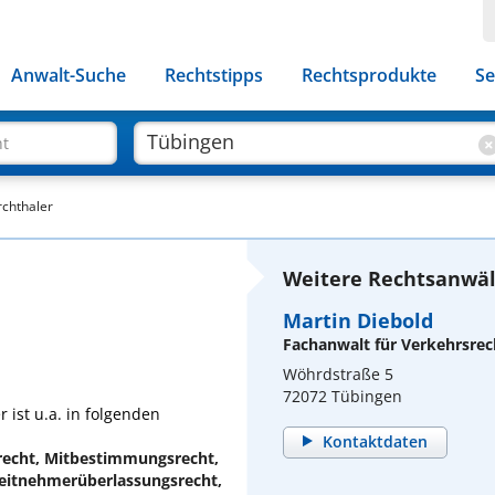
Anwalt-Suche
Rechtstipps
Rechtsprodukte
Se
ht
rchthaler
Weitere Rechtsanwäl
Martin Diebold
Fachanwalt für Verkehrsrec
Wöhrdstraße 5
72072 Tübingen
 ist u.a. in folgenden
Kontaktdaten
recht, Mitbestimmungsrecht,
eitnehmerüberlassungsrecht,