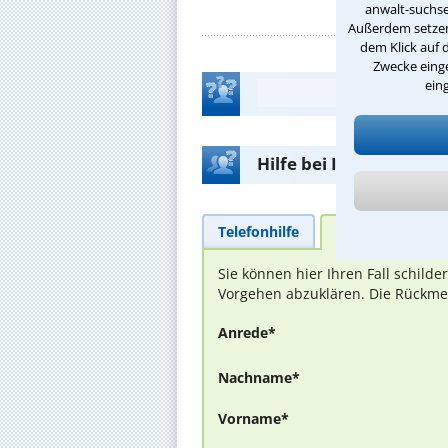
anwalt-suchse
Außerdem setzen 
dem Klick auf 
Zwecke einge
ein
Hilfe bei Ihrer Anwalt
Telefonhilfe
Beratungsanfra
Sie können hier Ihren Fall schild
Vorgehen abzuklären. Die Rückmel
Anrede*
Nachname*
Vorname*