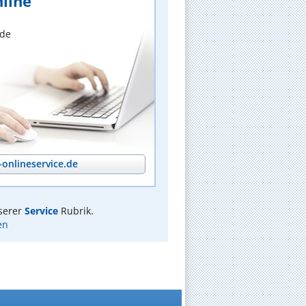
line
nde
onlineservice.de
serer
Service
Rubrik.
en