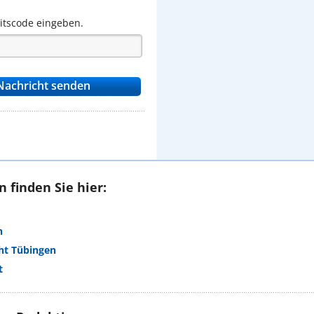
eitscode eingeben.
 finden Sie hier:
n
ht Tübingen
t