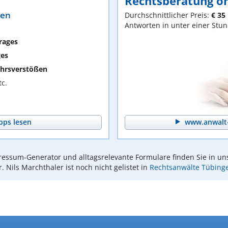
Rechtsberatung on
ten
Durchschnittlicher Preis:
€ 35
Antworten in unter einer Stu
rages
ges
hrsverstößen
c.
pps lesen
www.anwalt-
essum-Generator und alltagsrelevante Formulare finden Sie in un
r. Nils Marchthaler ist noch nicht gelistet in
Rechtsanwälte Tübing