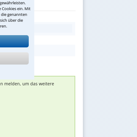
gewährleisten.
 Cookies ein. Mit
r die genannten
sich über die
ren.
nen melden, um das weitere