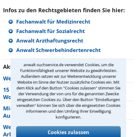
Infos zu den Rechtsgebieten finden Sie hier:
Fachanwalt für Medizinrecht
Fachanwalt für Sozialrecht
Anwalt Arzthaftungsrecht
Anwalt Schwerbehindertenrecht
anwalt-suchservice.de verwendet Cookies, um die
Aktuelle Rechtstipps unserer Redaktion
Funktionsfähigkeit unserer Website zu gewährleisten.
Außerdem setzen wir zur Weiterentwicklung unserer
Wer muss Zweitwohnungssteuer zahlen?
Website im Sinne der Nutzer zusätzliche Cookies ein. Mit
dem Klick auf den Button "Cookies zulassen" stimmen Sie
15 elementare Rechte, die jeder
der Verwendung der von uns für die genannten Zwecke
Wohnungseigentümer kennen sollte
eingesetzten Cookies zu. Über den Button "Einstellungen
verwalten" können Sie sich über die eingesetzten Cookies
Mietpreisbremse 2026: Alle Regeln,
informieren und den Umfang Ihrer Einwilligung
Ausnahmen und Rechte für Mieter
konfigurieren.
Welche Regeln für Teilnahme, Urlaub,
Cookies zulassen
Arbeitszeit gelten beim