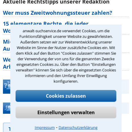
Aktuelle Rechtstipps unserer Redaktion
Wer muss Zweitwohnungssteuer zahlen?
15 elementare Rechte, die jeder
Wohnungseigentümer kennen sollte
anwalt-suchservice.de verwendet Cookies, um die
Funktionsfähigkeit unserer Website zu gewährleisten.
Mietpreisbremse 2026: Alle Regeln,
Außerdem setzen wir zur Weiterentwicklung unserer
Website im Sinne der Nutzer zusätzliche Cookies ein. Mit
Ausnahmen und Rechte für Mieter
dem Klick auf den Button "Cookies zulassen" stimmen Sie
Welche Regeln für Teilnahme, Urlaub,
der Verwendung der von uns für die genannten Zwecke
eingesetzten Cookies zu. Über den Button "Einstellungen
Arbeitszeit gelten beim
verwalten" können Sie sich über die eingesetzten Cookies
informieren und den Umfang Ihrer Einwilligung
konfigurieren.
Teste Dein Rechtswissen
Cookies zulassen
Hilfe bei Ihrer Anwaltsuche?
Einstellungen verwalten
⁃
Impressum
Datenschutzerklärung
Telefonhilfe
Beratungsanfrage