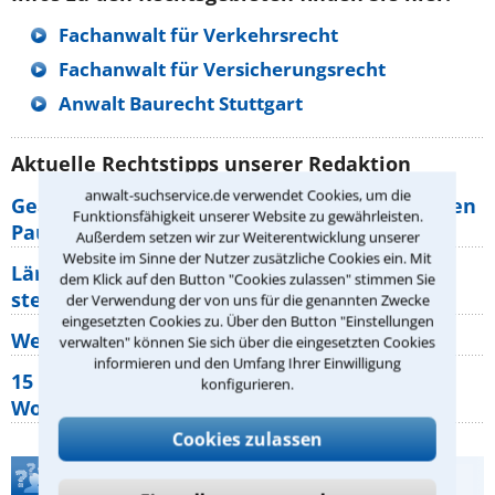
Fachanwalt für Verkehrsrecht
Fachanwalt für Versicherungsrecht
Anwalt Baurecht Stuttgart
Aktuelle Rechtstipps unserer Redaktion
anwalt-suchservice.de verwendet Cookies, um die
Geänderte Abflugzeiten: Welche Rechte haben
Funktionsfähigkeit unserer Website zu gewährleisten.
Pauschalurlauber?
Außerdem setzen wir zur Weiterentwicklung unserer
Website im Sinne der Nutzer zusätzliche Cookies ein. Mit
Lärm von den Nachbarn: Welche Rechte
dem Klick auf den Button "Cookies zulassen" stimmen Sie
stehen mir zu?
der Verwendung der von uns für die genannten Zwecke
eingesetzten Cookies zu. Über den Button "Einstellungen
Wer muss Zweitwohnungssteuer zahlen?
verwalten" können Sie sich über die eingesetzten Cookies
informieren und den Umfang Ihrer Einwilligung
15 elementare Rechte, die jeder
konfigurieren.
Wohnungseigentümer kennen sollte
Cookies zulassen
Teste Dein Rechtswissen