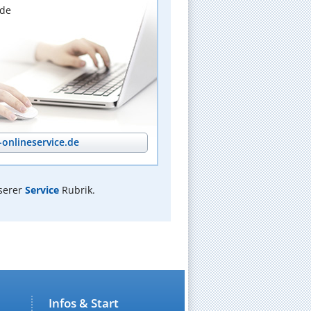
nde
onlineservice.de
serer
Service
Rubrik.
Infos & Start