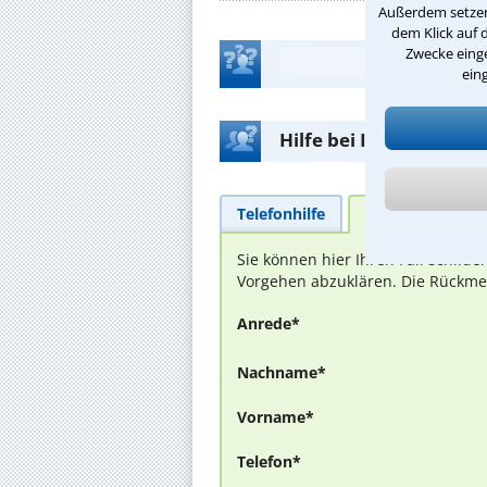
Außerdem setzen 
dem Klick auf 
Zwecke einge
ein
Hilfe bei Ihrer Anwalt
Telefonhilfe
Beratungsanfra
Sie können hier Ihren Fall schild
Vorgehen abzuklären. Die Rückmel
Anrede*
Nachname*
Vorname*
Telefon*