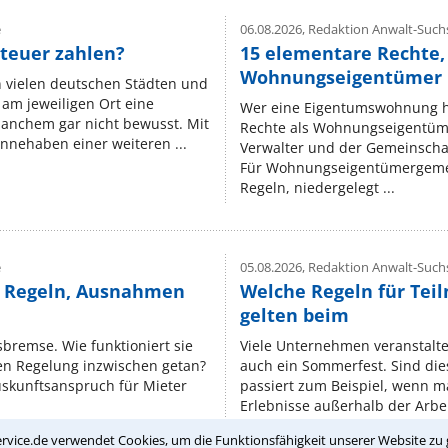
e
06.08.2026,
Redaktion Anwalt-Suchs
teuer zahlen?
15 elementare Rechte, 
Wohnungseigentümer k
n vielen deutschen Städten und
am jeweiligen Ort eine
Wer eine Eigentumswohnung hat
manchem gar nicht bewusst. Mit
Rechte als Wohnungseigentüm
nnehaben einer weiteren ...
Verwalter und der Gemeinschaf
Für Wohnungseigentümergemei
Regeln, niedergelegt ...
e
05.08.2026,
Redaktion Anwalt-Suchs
e Regeln, Ausnahmen
Welche Regeln für Teil
gelten beim
isbremse. Wie funktioniert sie
Viele Unternehmen veranstalt
nen Regelung inzwischen getan?
auch ein Sommerfest. Sind dies
uskunftsanspruch für Mieter
passiert zum Beispiel, wenn m
Erlebnisse außerhalb der Arbeit
rvice.de verwendet Cookies, um die Funktionsfähigkeit unserer Website zu 