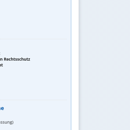
t
en Rechtsschutz
ht
he
assung)