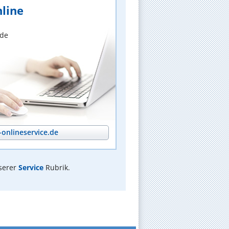
line
nde
onlineservice.de
serer
Service
Rubrik.