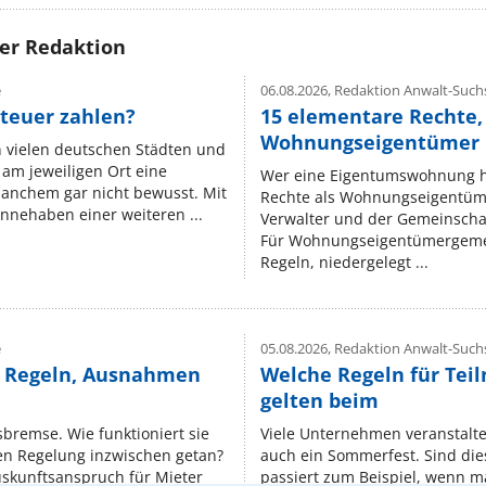
rer Redaktion
e
06.08.2026,
Redaktion Anwalt-Suchs
teuer zahlen?
15 elementare Rechte, 
Wohnungseigentümer k
n vielen deutschen Städten und
am jeweiligen Ort eine
Wer eine Eigentumswohnung hat
manchem gar nicht bewusst. Mit
Rechte als Wohnungseigentüm
nnehaben einer weiteren ...
Verwalter und der Gemeinschaf
Für Wohnungseigentümergemei
Regeln, niedergelegt ...
e
05.08.2026,
Redaktion Anwalt-Suchs
e Regeln, Ausnahmen
Welche Regeln für Teil
gelten beim
isbremse. Wie funktioniert sie
Viele Unternehmen veranstalt
nen Regelung inzwischen getan?
auch ein Sommerfest. Sind dies
uskunftsanspruch für Mieter
passiert zum Beispiel, wenn m