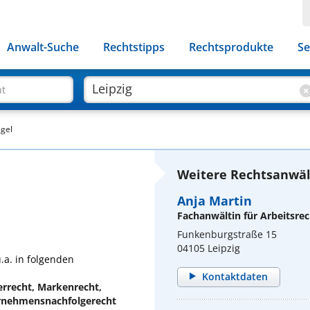
Anwalt-Suche
Rechtstipps
Rechtsprodukte
Se
ht
agel
Weitere Rechtsanwält
Anja Martin
Fachanwältin für Arbeitsrec
Funkenburgstraße 15
04105 Leipzig
.a. in folgenden
Kontaktdaten
errecht, Markenrecht,
ernehmensnachfolgerecht